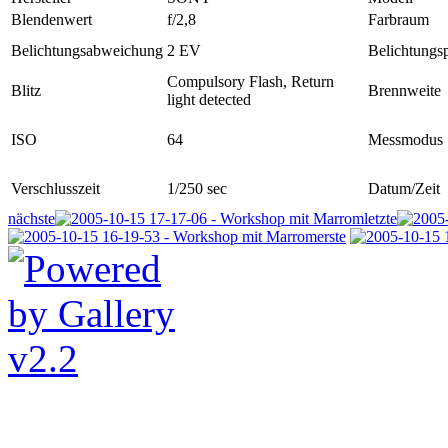
Blendenwert
f/2,8
Farbraum
Belichtungsabweichung
2 EV
Belichtung
Compulsory Flash, Return
Blitz
Brennweite
light detected
ISO
64
Messmodus
Verschlusszeit
1/250 sec
Datum/Zeit
nächste
letzte
erste