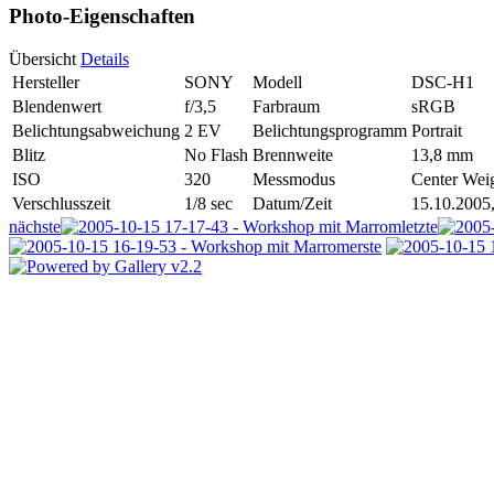
Photo-Eigenschaften
Übersicht
Details
Hersteller
SONY
Modell
DSC-H1
Blendenwert
f/3,5
Farbraum
sRGB
Belichtungsabweichung
2 EV
Belichtungsprogramm
Portrait
Blitz
No Flash
Brennweite
13,8 mm
ISO
320
Messmodus
Center Wei
Verschlusszeit
1/8 sec
Datum/Zeit
15.10.2005,
nächste
letzte
erste