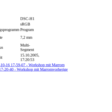
DSC-H1
sRGB
ngsprogramm
Program
te
7,2 mm
Multi-
us
Segment
15.10.2005,
it
17:20:53
vorherige