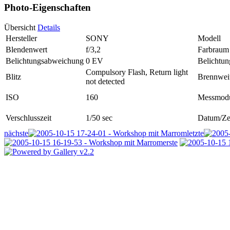
Photo-Eigenschaften
Übersicht
Details
Hersteller
SONY
Modell
Blendenwert
f/3,2
Farbraum
Belichtungsabweichung
0 EV
Belichtu
Compulsory Flash, Return light
Blitz
Brennwei
not detected
ISO
160
Messmod
Verschlusszeit
1/50 sec
Datum/Ze
nächste
letzte
erste