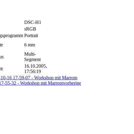
DSC-H1
sRGB
ngsprogramm
Portrait
te
6 mm
Multi-
us
Segment
16.10.2005,
it
17:56:19
vorherige