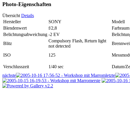
Photo-Eigenschaften
Übersicht
Details
Hersteller
SONY
Modell
Blendenwert
f/2,8
Farbraum
Belichtungsabweichung
-2 EV
Belichtu
Compulsory Flash, Return light
Blitz
Brennwei
not detected
ISO
125
Messmod
Verschlusszeit
1/40 sec
Datum/Ze
nächste
letzte
erste