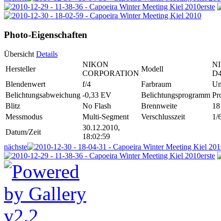
erste
Photo-Eigenschaften
Übersicht
Details
NIKON
N
Hersteller
Modell
CORPORATION
D
Blendenwert
f/4
Farbraum
Un
Belichtungsabweichung
-0,33 EV
Belichtungsprogramm
Pr
Blitz
No Flash
Brennweite
18
Messmodus
Multi-Segment
Verschlusszeit
1/
30.12.2010,
Datum/Zeit
18:02:59
nächste
erste