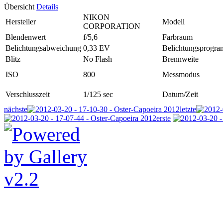
Übersicht
Details
NIKON
Hersteller
Modell
CORPORATION
Blendenwert
f/5,6
Farbraum
Belichtungsabweichung
0,33 EV
Belichtungsprogr
Blitz
No Flash
Brennweite
ISO
800
Messmodus
Verschlusszeit
1/125 sec
Datum/Zeit
nächste
letzte
erste