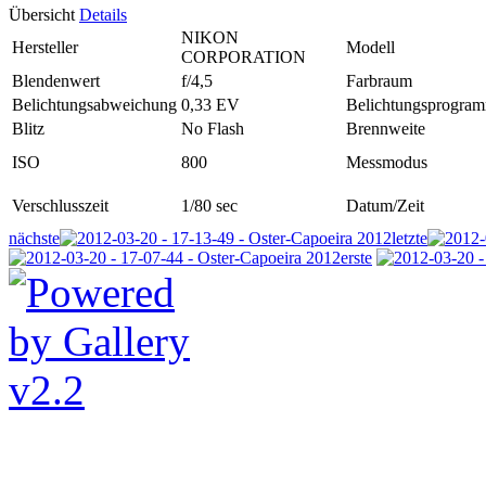
Übersicht
Details
NIKON
Hersteller
Modell
CORPORATION
Blendenwert
f/4,5
Farbraum
Belichtungsabweichung
0,33 EV
Belichtungsprogra
Blitz
No Flash
Brennweite
ISO
800
Messmodus
Verschlusszeit
1/80 sec
Datum/Zeit
nächste
letzte
erste