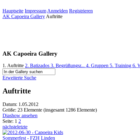
Hauptseite
Impressum
Anmelden
Registrieren
AK Capoeira Gallery
Auftritte
AK Capoeira Gallery
1. Auftritte
2. Batizados
3. Begrüßungsr...
4. Gruppen
5. Training
6. 
Erweiterte Suche
Auftritte
Datum: 1.05.2012
Größe: 23 Elemente (insgesamt 1286 Elemente)
Diashow ansehen
Seite:
1
2
nächste
letzte