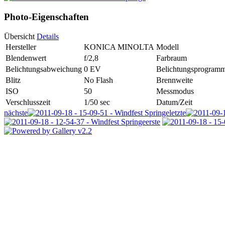
Photo-Eigenschaften
Übersicht
Details
Hersteller
KONICA MINOLTA
Modell
Blendenwert
f/2,8
Farbraum
Belichtungsabweichung
0 EV
Belichtungsprogram
Blitz
No Flash
Brennweite
ISO
50
Messmodus
Verschlusszeit
1/50 sec
Datum/Zeit
nächste
letzte
erste