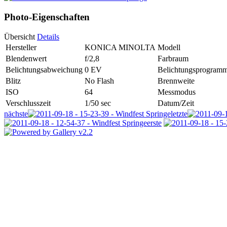
Photo-Eigenschaften
Übersicht
Details
Hersteller
KONICA MINOLTA
Modell
Blendenwert
f/2,8
Farbraum
Belichtungsabweichung
0 EV
Belichtungsprogram
Blitz
No Flash
Brennweite
ISO
64
Messmodus
Verschlusszeit
1/50 sec
Datum/Zeit
nächste
letzte
erste